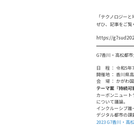
「テクノロジーと
ぜひ、記事をご覧
https://g7sud202
G7香川・高松都
日 程 ： 令和5年7
開催地 ： 香川県
会 場 ： かがわ
テーマ案『持続可
カーボンニュート
について議論。
インクルーシブ誰
デジタル都市の課
2023 G7香川・