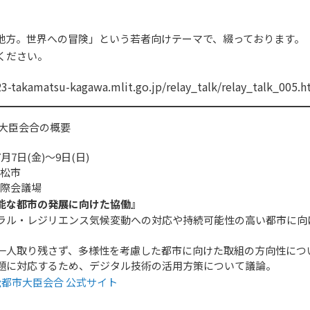
地方。世界への冒険」という若者向けテーマで、綴っております。
ください。
3-takamatsu-kagawa.mlit.go.jp/relay_talk/relay_talk_005.h
市大臣会合の概要
月7日(金)～9日(日)
高松市
国際会議場
能な都市の発展に向けた協働』
ラル・レジリエンス気候変動への対応や持続可能性の高い都市に向
一人取り残さず、多様性を考慮した都市に向けた取組の方向性につ
題に対応するため、デジタル技術の活用方策について議論。
高松都市大臣会合 公式サイト