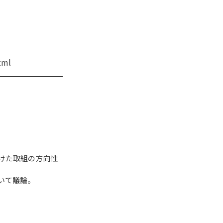
tml
けた取組の方向性
いて議論。